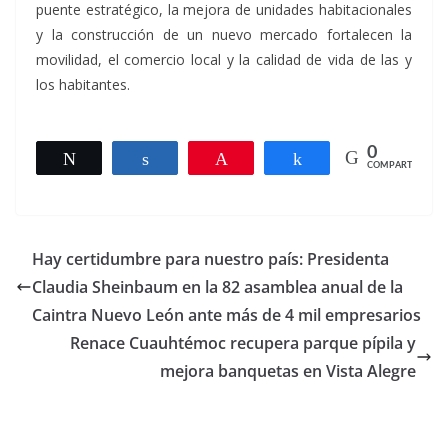
puente estratégico, la mejora de unidades habitacionales
y la construcción de un nuevo mercado fortalecen la
movilidad, el comercio local y la calidad de vida de las y
los habitantes.
0
Twittear
Compartir
Pin
Compartir
COMPARTIR
Hay certidumbre para nuestro país: Presidenta
Claudia Sheinbaum en la 82 asamblea anual de la
Caintra Nuevo León ante más de 4 mil empresarios
Renace Cuauhtémoc recupera parque pípila y
mejora banquetas en Vista Alegre