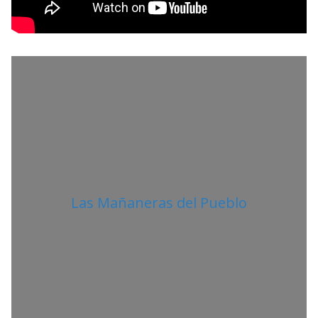
L
I
T
A
N
O
Las Mañaneras del Pueblo