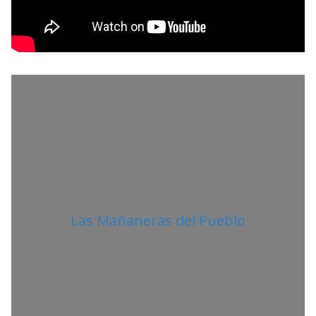
R
O
L
I
T
A
N
O
Las Mañaneras del Pueblo