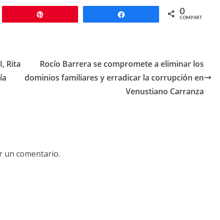
0
r
Pin
Compartir
COMPARTIR
, Rita
Rocío Barrera se compromete a eliminar los
ía
dominios familiares y erradicar la corrupción en
Venustiano Carranza
r un comentario.