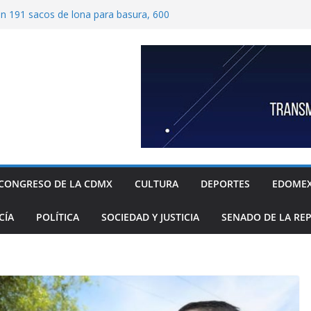
ben 191 sacos de lona para basura, 600
tímetros por 1.20 metros cada una, y 40
 para recolección de desechos
ide proteger escuelas y empresas de la
elos
as familias mexicanas mejora; hay
denta Claudia Sheinbaum destaca reducción
ual al registrar 3.12% en julio
ugada transformación de colonia Guerrero;
, seguridad, prevención de violencia y
espacios públicos
Alavez, alcaldía Iztapalapa lanza “campaña
defensa de su diversidad y riqueza cultural
CONGRESO DE LA CDMX
CULTURA
DEPORTES
EDOME
CÍA
POLÍTICA
SOCIEDAD Y JUSTICIA
SENADO DE LA RE