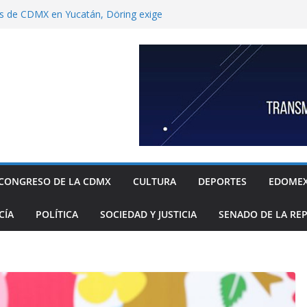
s de CDMX en Yucatán, Döring exige
Ulises García por “contrabando” de
capitalino
nbaum a reconocer desabasto de
istema de salud público; diputada alista
sos de compra y APP para ubicar
ponibles
xige a la Federación acciones concretas e
l cierre de exportaciones de aguacate de
ndoza garantizar compatibilidad entre
llo educativo a estudiantes
“Che” Guevara y Fidel Castro no son
CONGRESO DE LA CDMX
CULTURA
DEPORTES
EDOME
o.
CÍA
POLÍTICA
SOCIEDAD Y JUSTICIA
SENADO DE LA RE