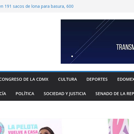
ben 191 sacos de lona para basura, 600
tímetros por 1.20 metros cada una, y 40
 para recolección de desechos
ide proteger escuelas y empresas de la
relos
as familias mexicanas mejora; hay
denta Claudia Sheinbaum destaca reducción
ual al registrar 3.12% en julio
ugada transformación de colonia Guerrero;
n, seguridad, prevención de violencia y
espacios públicos
 Alavez, alcaldía Iztapalapa lanza “campaña
defensa de su diversidad y riqueza cultural
CONGRESO DE LA CDMX
CULTURA
DEPORTES
EDOME
CÍA
POLÍTICA
SOCIEDAD Y JUSTICIA
SENADO DE LA RE