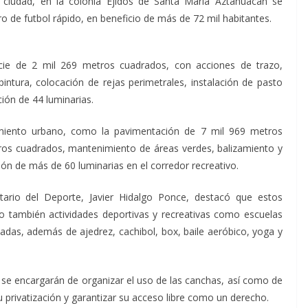
a ciudad, en la colonia Ejidos de Santa María Aztahuacán se
ro de futbol rápido, en beneficio de más de 72 mil habitantes.
icie de 2 mil 269 metros cuadrados, con acciones de trazo,
ntura, colocación de rejas perimetrales, instalación de pasto
ión de 44 luminarias.
amiento urbano, como la pavimentación de 7 mil 969 metros
ros cuadrados, mantenimiento de áreas verdes, balizamiento y
ión de más de 60 luminarias en el corredor recreativo.
etario del Deporte, Javier Hidalgo Ponce, destacó que estos
no también actividades deportivas y recreativas como escuelas
adas, además de ajedrez, cachibol, box, baile aeróbico, yoga y
e encargarán de organizar el uso de las canchas, así como de
 su privatización y garantizar su acceso libre como un derecho.