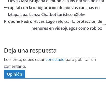
Lleva Clara Brugada el mundial a los barrios de esta
capital con la inauguración de nuevas canchas en
Iztapalapa. Lanza Chatbot turístico «Xoli»
Propone Pedro Haces Lago reforzar la protección de
menores en videojuegos como roblox
Deja una respuesta
Lo siento, debes estar
conectado
para publicar un
comentario.
Opinión
D
I
M
C
E
E
S
G
N
E
A