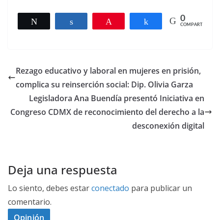
0
Twittear
Compartir
Pin
Compartir
COMPARTIR
Rezago educativo y laboral en mujeres en prisión,
complica su reinserción social: Dip. Olivia Garza
Legisladora Ana Buendía presentó Iniciativa en
Congreso CDMX de reconocimiento del derecho a la
desconexión digital
Deja una respuesta
Lo siento, debes estar
conectado
para publicar un
comentario.
Opinión