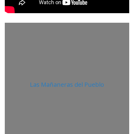
L
I
T
A
N
O
Las Mañaneras del Pueblo