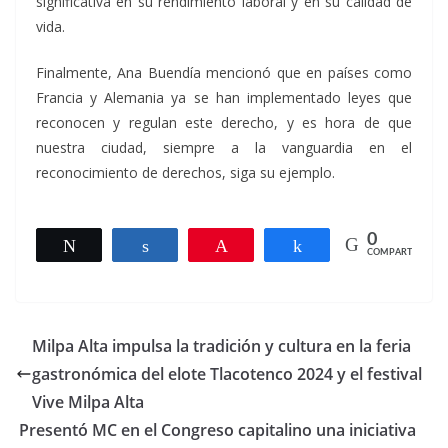
significativa en su rendimiento laboral y en su calidad de
vida.
Finalmente, Ana Buendía mencionó que en países como
Francia y Alemania ya se han implementado leyes que
reconocen y regulan este derecho, y es hora de que
nuestra ciudad, siempre a la vanguardia en el
reconocimiento de derechos, siga su ejemplo.
0
Twittear
Compartir
Pin
Compartir
COMPARTIR
Milpa Alta impulsa la tradición y cultura en la feria
gastronómica del elote Tlacotenco 2024 y el festival
Vive Milpa Alta
Presentó MC en el Congreso capitalino una iniciativa