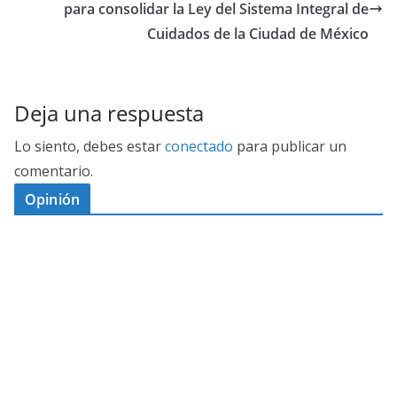
para consolidar la Ley del Sistema Integral de
Cuidados de la Ciudad de México
Deja una respuesta
Lo siento, debes estar
conectado
para publicar un
comentario.
Opinión
D
I
M
C
E
E
S
G
N
E
A
I
P
G
L
N
O
U
O
Ó
S
R
N
J
P
T
E
A
D
O