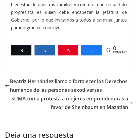
bienestar de nuestras familias y creemos que un partido
progresista es quien debe encabezar la Jefatura de
Gobierno, por lo que invitamos a todos a caminar juntos
parar lograrlo», concluyó.
0
Twittear
Compartir
Pin
Compartir
COMPARTIR
Beatriz Hernández llama a fortalecer los Derechos
humanos de las personas sexodiversas
SUMA toma protesta a mujeres emprendedoras a
favor de Sheinbaum en Mazatlán
Deja una respuesta