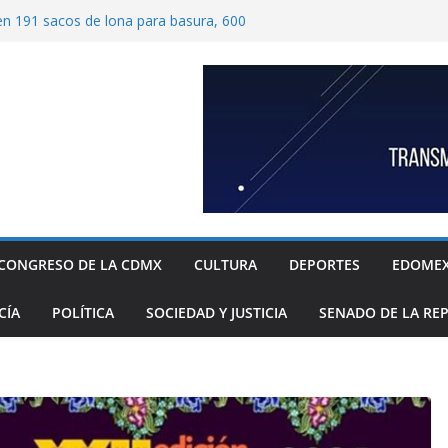
ben 191 sacos de lona para basura, 600
tímetros por 1.20 metros cada una, y 40
 para recolección de desechos
ide proteger escuelas y empresas de la
relos
as familias mexicanas mejora; hay
denta Claudia Sheinbaum destaca reducción
ual al registrar 3.12% en julio
ugada transformación de colonia Guerrero;
n, seguridad, prevención de violencia y
espacios públicos
 Alavez, alcaldía Iztapalapa lanza “campaña
defensa de su diversidad y riqueza cultural
CONGRESO DE LA CDMX
CULTURA
DEPORTES
EDOME
CÍA
POLÍTICA
SOCIEDAD Y JUSTICIA
SENADO DE LA RE