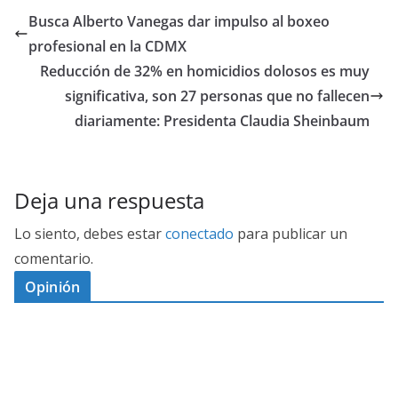
Busca Alberto Vanegas dar impulso al boxeo
profesional en la CDMX
Reducción de 32% en homicidios dolosos es muy
significativa, son 27 personas que no fallecen
diariamente: Presidenta Claudia Sheinbaum
Deja una respuesta
Lo siento, debes estar
conectado
para publicar un
comentario.
Opinión
D
I
M
C
E
E
S
G