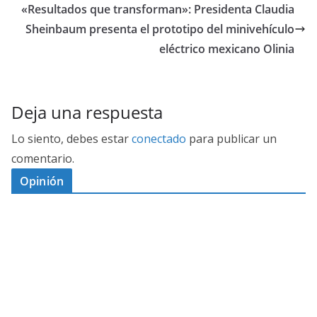
«Resultados que transforman»: Presidenta Claudia
Sheinbaum presenta el prototipo del minivehículo
eléctrico mexicano Olinia
Deja una respuesta
Lo siento, debes estar
conectado
para publicar un
comentario.
Opinión
D
I
M
C
E
E
S
G
N
E
A
I
P
G
L
N
O
U
O
Ó
S