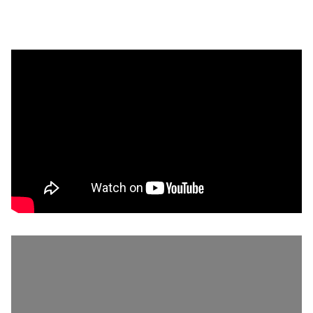
R
N
J
P
T
E
A
D
O
O
A
M
H
A
L
N
P
Í
V
I
T
R
…
U
S
E
E
E
M
N
L
E
D
T
T
E
A
R
D
O
O
P
R
O
L
I
T
A
N
O